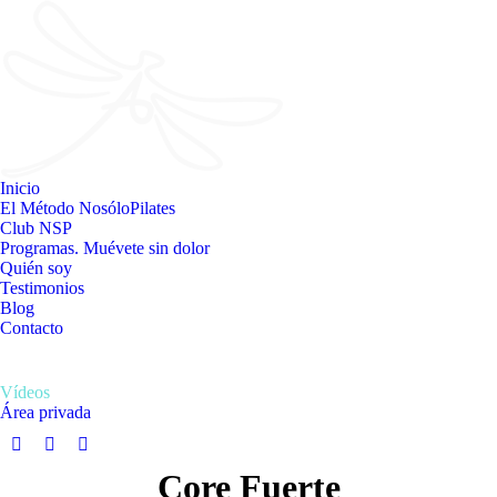
Inicio
El Método NosóloPilates
Club NSP
Programas. Muévete sin dolor
Quién soy
Testimonios
Blog
Contacto
Vídeos
Área privada
Facebook
Instagram
YouTube
Core Fuerte
page
page
page