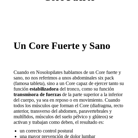
opens
opens
opens
in
in
in
new
new
new
window
window
window
Un Core Fuerte y Sano
Cuando en Nosolopilates hablamos de un Core fuerte y
sano, no nos referimos a unos abdominales six pack
(famosa tableta), sino a un Core capaz de ejercer tanto su
función
estabilizadora
del tronco, como su función
transmisora de fuerzas
de la parte superior a la inferior
del cuerpo, ya sea en reposo o en movimiento. Cuando
todos los músculos que forman el Core (diafragma, recto
anterior, transverso del abdomen, paravertebrales y
multífidos, músculos del suelo pélvico y glúteos) se
activan y trabajan como deben, el resultado es:
un correcto control postural
una mayor prevención de dolor lumbar