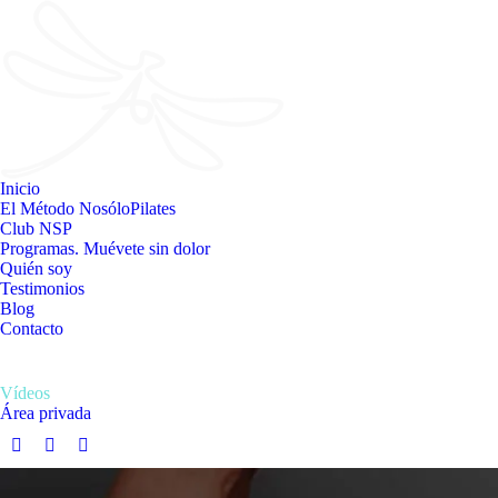
Inicio
El Método NosóloPilates
Club NSP
Programas. Muévete sin dolor
Quién soy
Testimonios
Blog
Contacto
Vídeos
Área privada
Facebook
Instagram
YouTube
page
page
page