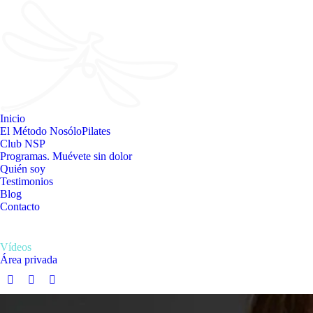
Inicio
El Método NosóloPilates
Club NSP
Programas. Muévete sin dolor
Quién soy
Testimonios
Blog
Contacto
Vídeos
Área privada
Facebook
Instagram
YouTube
page
page
page